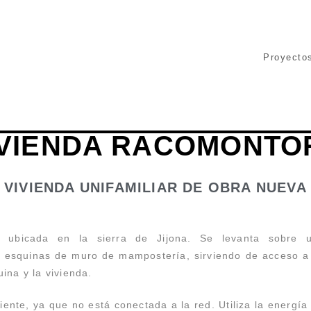
Proyecto
IVIENDA RACOMONTO
VIVIENDA UNIFAMILIAR DE OBRA NUEVA
te ubicada en la sierra de Jijona. Se levanta sobre u
 esquinas de muro de mampostería, sirviendo de acceso a 
uina y la vivienda.
iente, ya que no está conectada a la red. Utiliza la energía