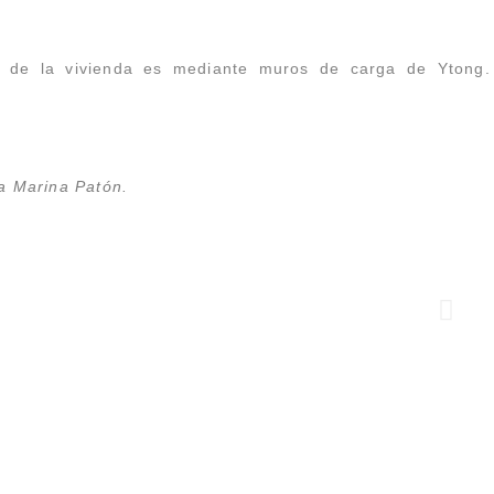
o de la vivienda es mediante muros de carga de Ytong. U
ta Marina Patón.
Azotea Estudio COOP.V.